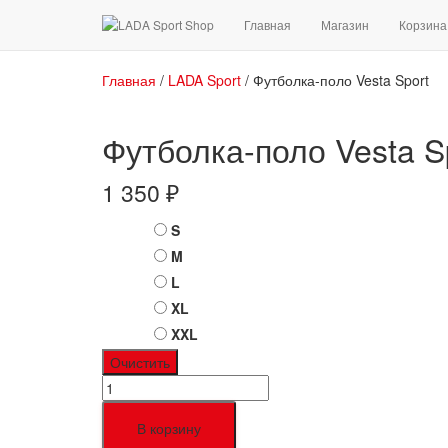
Главная
Магазин
Корзина
Главная
/
LADA Sport
/ Футболка-поло Vesta Sport
Футболка-поло Vesta S
1 350
₽
S
Размер
M
L
XL
XXL
Очистить
Количество
товара
Футболка-
В корзину
поло