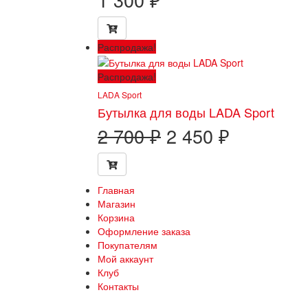
Распродажа!
Распродажа!
LADA Sport
Бутылка для воды LADA Sport
Первоначальна
Текущая
2 700
₽
2 450
₽
цена
цена:
составляла
2 450 ₽.
2 700 ₽.
Главная
Магазин
Корзина
Оформление заказа
Покупателям
Мой аккаунт
Клуб
Контакты