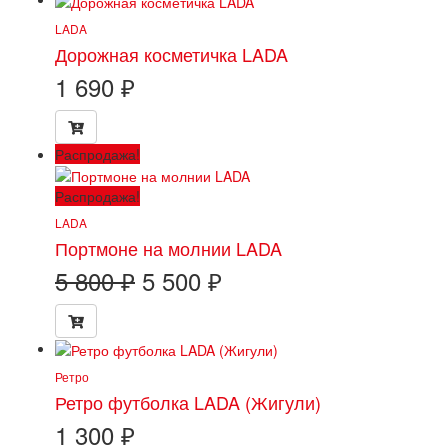
LADA
Дорожная косметичка LADA
1 690
₽
Распродажа!
Распродажа!
LADA
Портмоне на молнии LADA
Первоначальная
Текущая
5 800
₽
5 500
₽
цена
цена:
составляла
5 500 ₽.
5 800 ₽.
Ретро
Ретро футболка LADA (Жигули)
1 300
₽