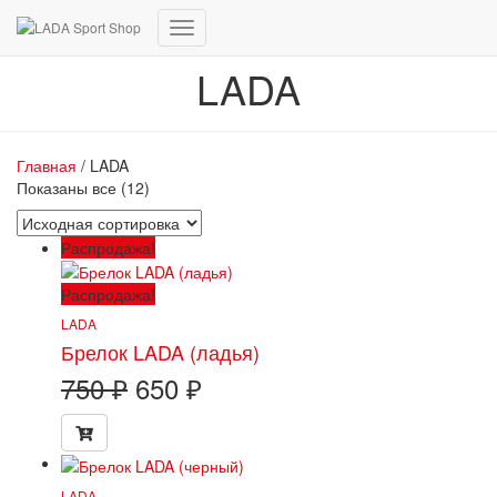
Переключить
навигацию
LADA
Главная
/ LADA
Показаны все (12)
Распродажа!
Распродажа!
LADA
Брелок LADA (ладья)
Первоначальная
Текущая
750
₽
650
₽
цена
цена:
составляла
650 ₽.
750 ₽.
LADA